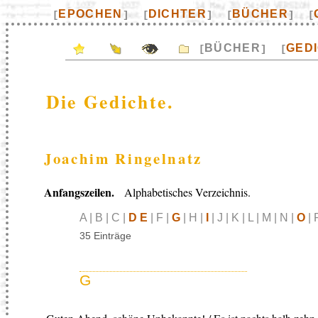
EPOCHEN
DICHTER
BÜCHER
[
]
[
]
[
]
[
BÜCHER
GED
[
]
[
Die Gedichte.
Joachim Ringelnatz
Anfangszeilen.
Alphabetisches Verzeichnis.
A | B | C |
D E
| F |
G
| H |
I
| J | K | L | M | N |
O
| 
35 Einträge
G