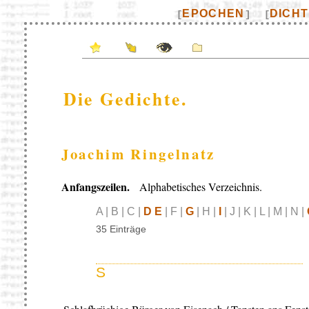
EPOCHEN
DICH
[
]
[
Die Gedichte.
Joachim Ringelnatz
Anfangszeilen.
Alphabetisches Verzeichnis.
A | B | C |
D E
| F |
G
| H |
I
| J | K | L | M | N |
35 Einträge
S