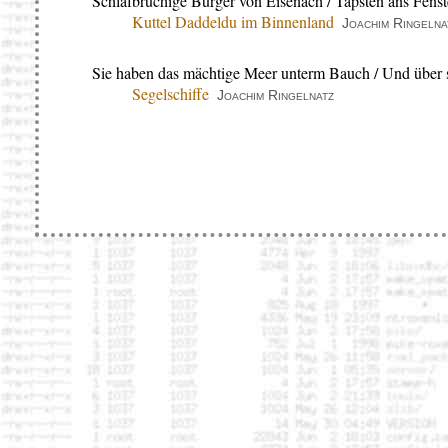
Schlafbrüchige Bürger von Eisenach / Tapsten ans Fenst
Kuttel Daddeldu im Binnenland
Joachim Ringelna
Sie haben das mächtige Meer unterm Bauch / Und über 
Segelschiffe
Joachim Ringelnatz