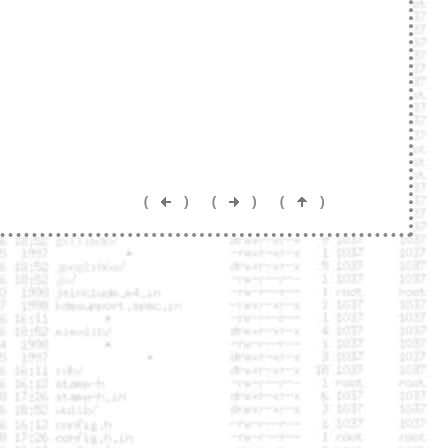
(
)
(
)
(
)