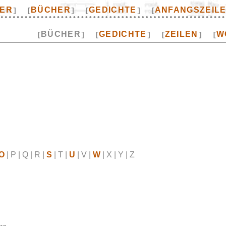
TER
BÜCHER
GEDICHTE
ANFANGSZEIL
]
[
]
[
]
[
BÜCHER
GEDICHTE
ZEILEN
W
[
]
[
]
[
]
[
O
| P | Q | R |
S
| T |
U
| V |
W
| X | Y | Z