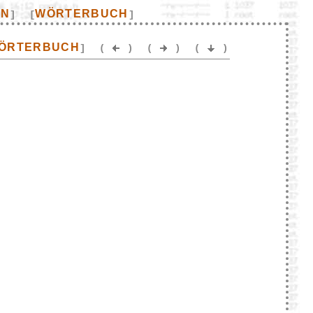
EN
WÖRTERBUCH
]
[
]
ÖRTERBUCH
]
(
)
(
)
(
)