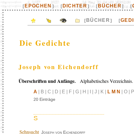
EPOCHEN
DICHTER
BÜCHER
[
]
[
]
[
]
[
BÜCHER
GED
[
]
[
Die Gedichte
Joseph von Eichendorff
Überschriften und Anfänge.
Alphabetisches Verzeichnis.
A
| B | C | D | E | F | G | H | I | J | K |
L M N
| O | P
20 Einträge
S
Sehnsucht
Joseph von Eichendorff