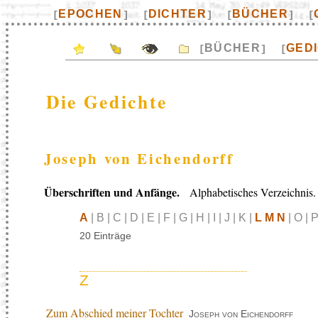
EPOCHEN
DICHTER
BÜCHER
[
]
[
]
[
]
[
BÜCHER
GED
[
]
[
Die Gedichte
Joseph von Eichendorff
Überschriften und Anfänge.
Alphabetisches Verzeichnis.
A
| B | C | D | E | F | G | H | I | J | K |
L M N
| O | P
20 Einträge
Z
Zum Abschied meiner Tochter
Joseph von Eichendorff