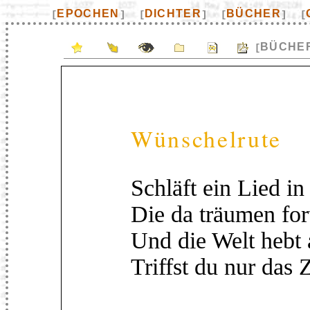
EPOCHEN
DICHTER
BÜCHER
[
]
[
]
[
]
[
BÜCHE
[
Wünschelrute
Schläft ein Lied in
Die da träumen fort
Und die Welt hebt 
Triffst du nur das