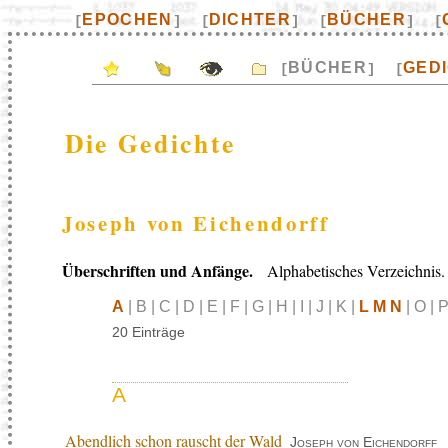
EPOCHEN
DICHTER
BÜCHER
[
]
[
]
[
]
[
BÜCHER
GED
[
]
[
Die Gedichte
Joseph von Eichendorff
Überschriften und Anfänge.
Alphabetisches Verzeichnis.
A
| B | C | D | E | F | G | H | I | J | K |
L M N
| O | P
20 Einträge
A
Abendlich schon rauscht der Wald
Joseph von Eichendorff