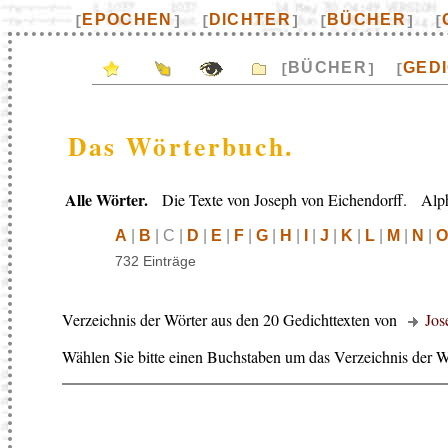
EPOCHEN
DICHTER
BÜCHER
[
]
[
]
[
]
[
BÜCHER
GED
[
]
[
Das Wörterbuch.
Alle Wörter.
Die Texte von Joseph von Eichendorff. Alpha
A
|
B
| C |
D
|
E
|
F
|
G
|
H
|
I
|
J
|
K
|
L
|
M
|
N
|
O
732 Einträge
Verzeichnis der Wörter aus den 20 Gedichttexten von
Jos
Wählen Sie bitte einen Buchstaben um das Verzeichnis der W