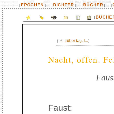
EPOCHEN
DICHTER
BÜCHER
[
]
[
]
[
]
[
BÜCHE
[
trüber tag. f...
(
)
Nacht, offen. Fe
Faus
Faust: