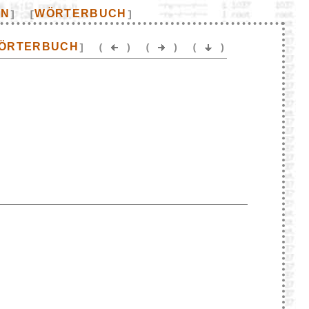
EN
WÖRTERBUCH
]
[
]
ÖRTERBUCH
]
(
)
(
)
(
)