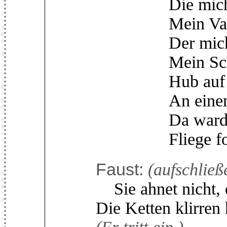
Die mich umg
Mein Vater, 
Der mich ges
Mein Schwest
Hub auf die
An einem kü
Da ward ich ei
Fliege fort, f
Faust:
(aufschließ
Sie ahnet nicht, d
Die Ketten klirren 