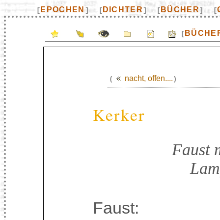
EPOCHEN
DICHTER
BÜCHER
[
]
[
]
[
]
[
BÜCHE
[
nacht, offen....
(
)
Kerker
Faust 
Lamp
Faust: