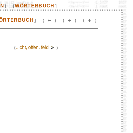
EN
WÖRTERBUCH
]
[
]
ÖRTERBUCH
]
(
)
(
)
(
)
...cht, offen. feld
(
)