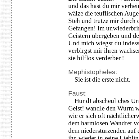
und das hast du mir verheim
wälze die teuflischen Au
Steh und trutze mir durch 
Gefangen! Im unwiederbri
Geistern übergeben und de
Und mich wiegst du indess
verbirgst mir ihren wachs
sie hilflos verderben!
Mephistopheles:
Sie ist die erste nicht.
Faust:
Hund! abscheuliches Unti
Geist! wandle den Wurm wi
wie er sich oft nächtlicherw
dem harmlosen Wandrer vor
dem niederstürzenden auf 
ihn wieder in seine Liebli