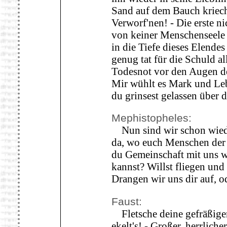
Sand auf dem Bauch krieche
Verworf'nen! - Die erste n
von keiner Menschenseele 
in die Tiefe dieses Elendes
genug tat für die Schuld a
Todesnot vor den Augen d
Mir wühlt es Mark und Leb
du grinsest gelassen über 
Mephistopheles:
Nun sind wir schon wiede
da, wo euch Menschen der
du Gemeinschaft mit uns w
kannst? Willst fliegen und
Drangen wir uns dir auf, o
Faust:
Fletsche deine gefräßigen
ekelt's! - Großer, herrliche