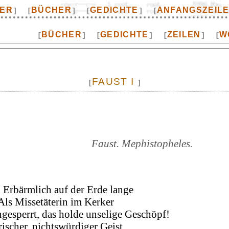
TER
BÜCHER
GEDICHTE
ANFANGSZEIL
]
[
]
[
]
[
BÜCHER
GEDICHTE
ZEILEN
W
[
]
[
]
[
]
[
FAUST I
[
]
Faust. Mephistopheles.
Erbärmlich auf der Erde lange
Als Missetäterin im Kerker
ngesperrt, das holde unselige Geschöpf!
rischer, nichtswürdiger Geist,