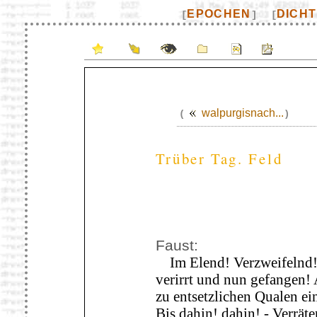
EPOCHEN
DICH
[
]
[
walpurgisnach...
(
)
Trüber Tag. Feld
Faust:
Im Elend! Verzweifelnd! 
verirrt und nun gefangen! 
zu entsetzlichen Qualen ei
Bis dahin! dahin! - Verräte