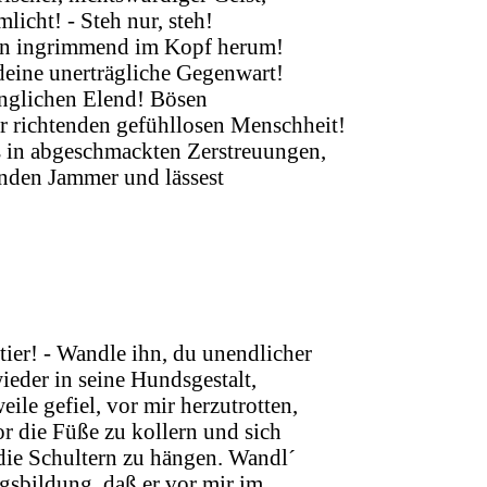
licht! - Steh nur, steh!
gen ingrimmend im Kopf herum!
deine unerträgliche Gegenwart!
nglichen Elend! Bösen
r richtenden gefühllosen Menschheit!
 in abgeschmackten Zerstreuungen,
enden Jammer und lässest
er! - Wandle ihn, du unendlicher
eder in seine Hundsgestalt,
eile gefiel, vor mir herzutrotten,
 die Füße zu kollern und sich
die Schultern zu hängen. Wandl´
ngsbildung, daß er vor mir im