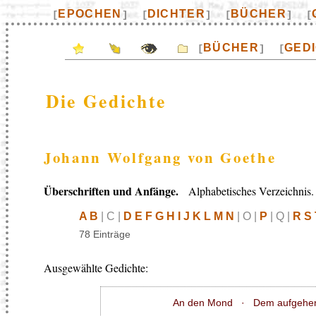
EPOCHEN
DICHTER
BÜCHER
[
]
[
]
[
]
[
BÜCHER
GED
[
]
[
Die Gedichte
Johann Wolfgang von Goethe
Überschriften und Anfänge.
Alphabetisches Verzeichnis.
A B
| C |
D E F G H I J K L M N
| O |
P
| Q |
R S 
78 Einträge
Ausgewählte Gedichte:
An den Mond
·
Dem aufgehe