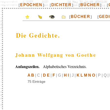
EPOCHEN
DICHTER
BÜCHER
[
]
[
]
[
]
[
BÜCHER
GED
[
]
[
Die Gedichte.
Johann Wolfgang von Goethe
Anfangszeilen.
Alphabetisches Verzeichnis.
A B
| C |
D E
|
F
| G |
H I
| J |
K L M N O
| P | Q |
75 Einträge