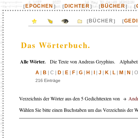
EPOCHEN
DICHTER
BÜCHER
[
]
[
]
[
]
[
BÜCHER
GED
[
]
[
Das Wörterbuch.
Alle Wörter.
Die Texte von Andreas Gryphius. Alphabetis
A
|
B
| C |
D
|
E
|
F
|
G
|
H
|
I
|
J
|
K
|
L
|
M
|
N
| O
216 Einträge
Verzeichnis der Wörter aus den 5 Gedichttexten von
Andr
Wählen Sie bitte einen Buchstaben um das Verzeichnis der W