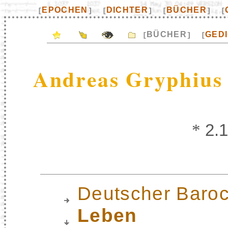
EPOCHEN
DICHTER
BÜCHER
[
]
[
]
[
]
[
BÜCHER
GED
[
]
[
Andreas Gryphius
*
2.1
Deutscher Baroc
Leben