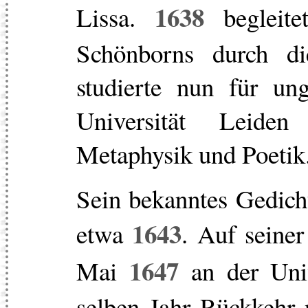
1638
Lissa.
begleite
Schönborns durch di
studierte nun für un
Universität Leide
Metaphysik und Poetik
Sein bekanntes Gedic
1643
etwa
. Auf seiner
1647
Mai
an der Univ
selben Jahr Rückkehr n