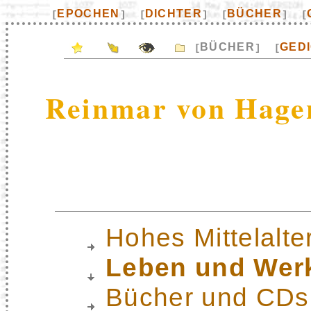
EPOCHEN
DICHTER
BÜCHER
[
]
[
]
[
]
[
BÜCHER
GED
[
]
[
Reinmar von Hage
Hohes Mittelalte
Leben und Wer
Bücher und CDs