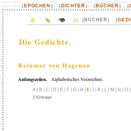
EPOCHEN
DICHTER
BÜCHER
[
]
[
]
[
]
[
BÜCHER
GED
[
]
[
Die Gedichte.
Reinmar von Hagenau
Anfangszeilen.
Alphabetisches Verzeichnis.
A | B | C | D | E | F | G | H |
I
| J | K | L | M | N | O 
2 Einträge