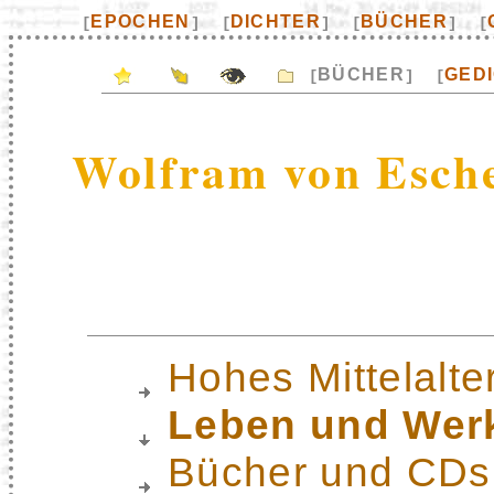
EPOCHEN
DICHTER
BÜCHER
[
]
[
]
[
]
[
BÜCHER
GED
[
]
[
Wolfram von Esch
Hohes Mittelalte
Leben und Wer
Bücher und CDs