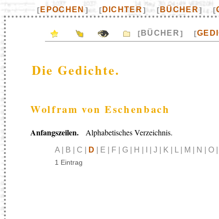
EPOCHEN
DICHTER
BÜCHER
[
]
[
]
[
]
[
BÜCHER
GED
[
]
[
Die Gedichte.
Wolfram von Eschenbach
Anfangszeilen.
Alphabetisches Verzeichnis.
A | B | C |
D
| E | F | G | H | I | J | K | L | M | N | O 
1 Eintrag