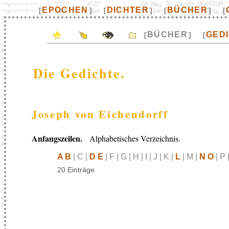
EPOCHEN
DICHTER
BÜCHER
[
]
[
]
[
]
[
BÜCHER
GED
[
]
[
Die Gedichte.
Joseph von Eichendorff
Anfangszeilen.
Alphabetisches Verzeichnis.
A B
| C |
D E
| F | G | H | I | J | K |
L
| M |
N O
| P 
20 Einträge