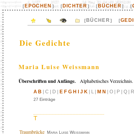
EPOCHEN
DICHTER
BÜCHER
[
]
[
]
[
]
[
BÜCHER
GED
[
]
[
Die Gedichte
Maria Luise Weissmann
Überschriften und Anfänge.
Alphabetisches Verzeichnis.
A B
| C | D |
E F G H I J K
| L |
M N
| O | P | Q | R
27 Einträge
T
Traumbrücke
Maria Luise Weissmann