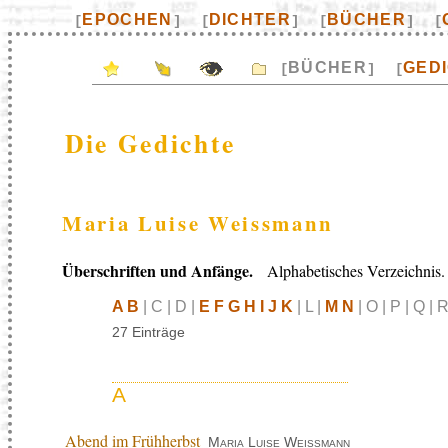
EPOCHEN
DICHTER
BÜCHER
[
]
[
]
[
]
[
BÜCHER
GED
[
]
[
Die Gedichte
Maria Luise Weissmann
Überschriften und Anfänge.
Alphabetisches Verzeichnis.
A B
| C | D |
E F G H I J K
| L |
M N
| O | P | Q | R
27 Einträge
A
Abend im Frühherbst
Maria Luise Weissmann