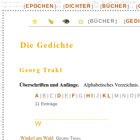
EPOCHEN
DICHTER
BÜCHER
[
]
[
]
[
]
[
BÜCHER
GED
[
]
[
Die Gedichte
Georg Trakl
Überschriften und Anfänge.
Alphabetisches Verzeichnis.
A
| B | C |
D
| E |
F
| G |
H I
| J |
K L
| M | N | O | P
11 Einträge
W
Winkel am Wald
Georg Trakl