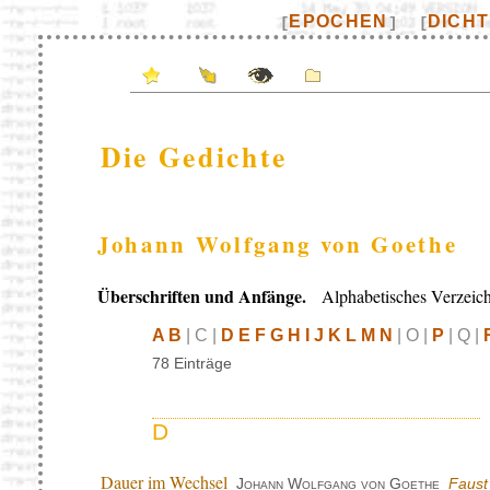
EPOCHEN
DICH
[
]
[
Die Gedichte
Johann Wolfgang von Goethe
Überschriften und Anfänge.
Alphabetisches Verzeich
A B
| C |
D E F G H I J K L M N
| O |
P
| Q |
78 Einträge
D
Dauer im Wechsel
Johann Wolfgang von Goethe
Faust 