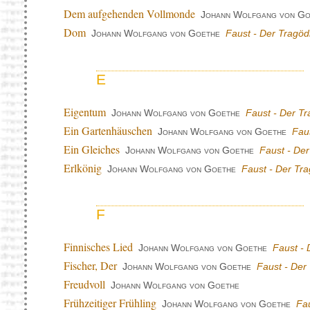
Dem aufgehenden Vollmonde
Johann Wolfgang von Go
Dom
Johann Wolfgang von Goethe
Faust - Der Tragödi
E
Eigentum
Johann Wolfgang von Goethe
Faust - Der Tr
Ein Gartenhäuschen
Johann Wolfgang von Goethe
Faus
Ein Gleiches
Johann Wolfgang von Goethe
Faust - Der
Erlkönig
Johann Wolfgang von Goethe
Faust - Der Tra
F
Finnisches Lied
Johann Wolfgang von Goethe
Faust - 
Fischer, Der
Johann Wolfgang von Goethe
Faust - Der 
Freudvoll
Johann Wolfgang von Goethe
Frühzeitiger Frühling
Johann Wolfgang von Goethe
Fau