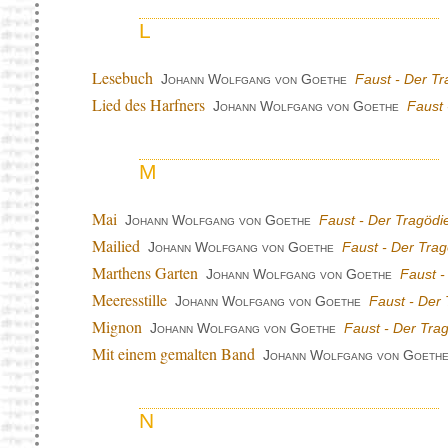
L
Lesebuch
Johann Wolfgang von Goethe
Faust - Der Tr
Lied des Harfners
Johann Wolfgang von Goethe
Faust 
M
Mai
Johann Wolfgang von Goethe
Faust - Der Tragödie
Mailied
Johann Wolfgang von Goethe
Faust - Der Trag
Marthens Garten
Johann Wolfgang von Goethe
Faust -
Meeresstille
Johann Wolfgang von Goethe
Faust - Der 
Mignon
Johann Wolfgang von Goethe
Faust - Der Trag
Mit einem gemalten Band
Johann Wolfgang von Goeth
N