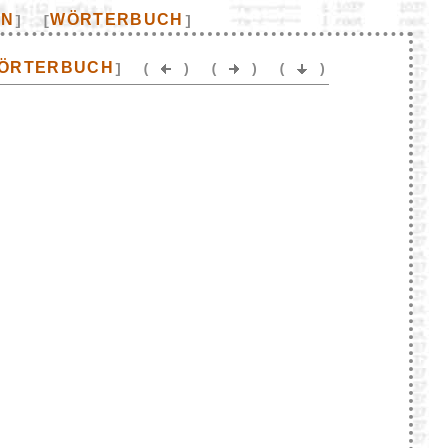
EN
WÖRTERBUCH
]
[
]
ÖRTERBUCH
]
(
)
(
)
(
)