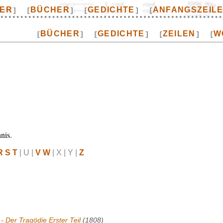
TER
BÜCHER
GEDICHTE
ANFANGSZEIL
]
[
]
[
]
[
BÜCHER
GEDICHTE
ZEILEN
W
[
]
[
]
[
]
[
nis.
R S T
| U |
V W
| X | Y |
Z
- Der Tragödie Erster Teil
(1808)