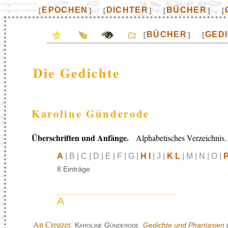
EPOCHEN
DICHTER
BÜCHER
[
]
[
]
[
]
[
BÜCHER
GED
[
]
[
Die Gedichte
Karoline Günderode
Überschriften und Anfänge.
Alphabetisches Verzeichnis.
A
| B | C | D | E | F | G |
H I
| J |
K L
| M | N | O |
8 Einträge
A
An Creuzer
Karoline Günderode
Gedichte und Phantasien