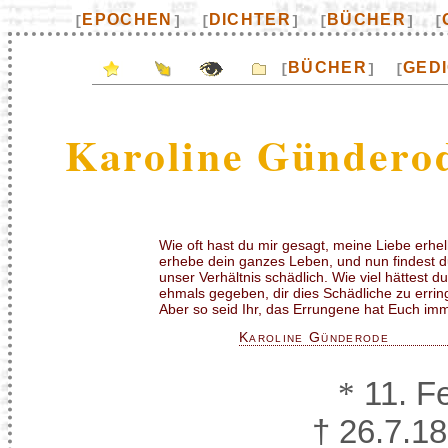
EPOCHEN
DICHTER
BÜCHER
[
]
[
]
[
]
[
BÜCHER
GED
[
]
[
Karoline Gündero
Wie oft hast du mir gesagt, meine Liebe erhel
erhebe dein ganzes Leben, und nun findest 
unser Verhältnis schädlich. Wie viel hättest du
ehmals gegeben, dir dies Schädliche zu errin
Aber so seid Ihr, das Errungene hat Euch im
Karoline Günderode
*
11. Fe
† 26.7.18