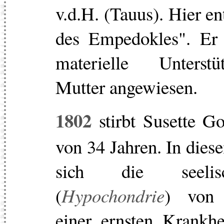
v.d.H. (Tauus). Hier e
des Empedokles". Er 
materielle Unterst
Mutter angewiesen.
1802
stirbt Susette G
von 34 Jahren. In dies
sich die seelis
(
Hypochondrie
) von 
einer ernsten Krankhe