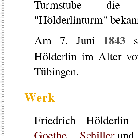
Turmstube die
"Hölderlinturm" bekann
1843
Am 7. Juni
st
Hölderlin im Alter vo
Tübingen.
Werk
Friedrich Hölderli
Goethe
,
Schiller
und K