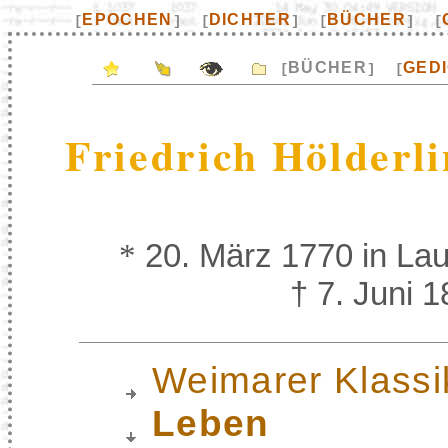
EPOCHEN
DICHTER
BÜCHER
[
]
[
]
[
]
[
BÜCHER
GED
[
]
[
Friedrich Hölderli
*
20. März 1770 in La
† 7. Juni 
Weimarer Klassi
Leben