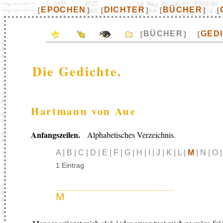
EPOCHEN
DICHTER
BÜCHER
[
]
[
]
[
]
[
BÜCHER
GED
[
]
[
Die Gedichte.
Hartmann von Aue
Anfangszeilen.
Alphabetisches Verzeichnis.
A | B | C | D | E | F | G | H | I | J | K | L |
M
| N | O |
1 Eintrag
M