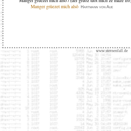
Manger grüezet mich alsô / (der gruoz tuot mich ze mâze frô
Manger grüezet mich alsô
Hartmann von Aue
www.sternenfall.de