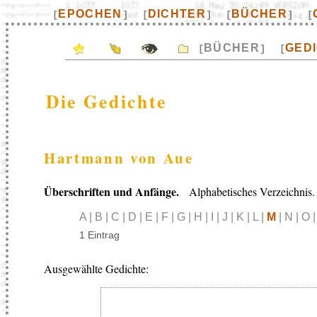
EPOCHEN
DICHTER
BÜCHER
[
]
[
]
[
]
[
BÜCHER
GED
[
]
[
Die Gedichte
Hartmann von Aue
Überschriften und Anfänge.
Alphabetisches Verzeichnis.
A | B | C | D | E | F | G | H | I | J | K | L |
M
| N | O |
1 Eintrag
Ausgewählte Gedichte: