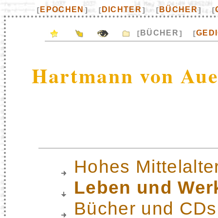
EPOCHEN
DICHTER
BÜCHER
[
]
[
]
[
]
[
BÜCHER
GED
[
]
[
Hartmann von Au
Hohes Mittelalte
Leben und Wer
Bücher und CDs