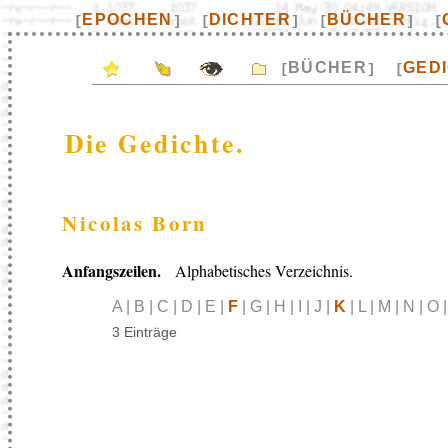
EPOCHEN
DICHTER
BÜCHER
[
]
[
]
[
]
[
BÜCHER
GED
[
]
[
Die Gedichte.
Nicolas Born
Anfangszeilen.
Alphabetisches Verzeichnis.
A | B | C | D | E |
F
| G | H | I | J |
K
| L | M | N | O 
3 Einträge