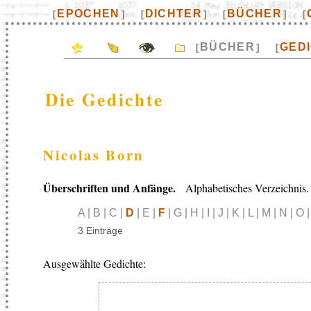
EPOCHEN
DICHTER
BÜCHER
[
]
[
]
[
]
[
BÜCHER
GED
[
]
[
Die Gedichte
Nicolas Born
Überschriften und Anfänge.
Alphabetisches Verzeichnis.
A | B | C |
D
| E |
F
| G | H | I | J | K | L | M | N | O 
3 Einträge
Ausgewählte Gedichte: