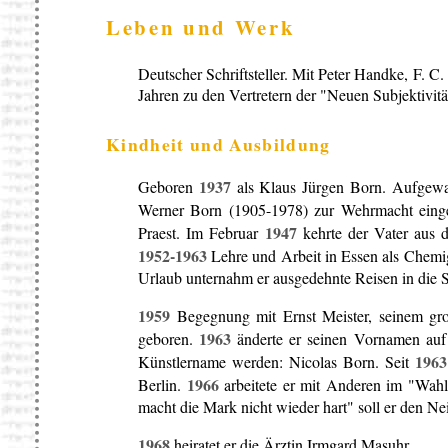
Leben und Werk
Deutscher Schriftsteller. Mit Peter Handke, F. 
Jahren zu den Vertretern der "Neuen Subjektivitä
Kindheit und Ausbildung
1937
Geboren
als Klaus Jürgen Born. Aufgewa
Werner Born (1905-1978) zur Wehrmacht eing
1947
Praest. Im Februar
kehrte der Vater aus 
1952-1963
Lehre und Arbeit in Essen als Chemig
Urlaub unternahm er ausgedehnte Reisen in die S
1959
Begegnung mit Ernst Meister, seinem gr
1963
geboren.
änderte er seinen Vornamen auf V
1963
Künstlername werden: Nicolas Born. Seit
1966
Berlin.
arbeitete er mit Anderen im "Wahl
macht die Mark nicht wieder hart" soll er den Nei
1968
heiratet er die Ärztin Irmgard Masuhr.