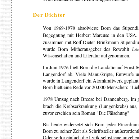
Der Dichter
1969-1970
Von
absolvierte Born das Stipendi
Begegnung mit Herbert Marcuse in den USA. 
zusammen mit Rolf Dieter Brinkmann Stipendi
wurde Born Mitherausgeber des Rowohlt
Lit
Wissenschaften und Literatur aufgenommen.
1976
Im Juni
hielt Born die Laudatio auf Ernst 
Langendorf ab. Viele Manuskripte, Entwürfe un
wurde in Langendorf ein Atomkraftwerk geplant,
Born hielt eine Rede vor 20.000 Menschen: "Lieb
1978
Umzug nach Breese bei Dannenberg. Im g
brach die Krebserkrankung (Lungenkrebs) aus,
zuvor erschien sein Roman "Die Fälschung".
Bis heute widersetzt sich Born jeder Einordnung
Born zu seiner Zeit als Schriftsteller außerorde
Oder verlor einfach die Lyrik selbst jene ungehe