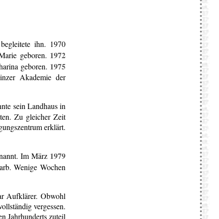
begleitete ihn. 1970
1972
Marie geboren.
1975
harina geboren.
ainzer Akademie der
nnte sein Landhaus in
en. Zu gleicher Zeit
gungszentrum erklärt.
1979
rnannt. Im März
arb. Wenige Wochen
gar Aufklärer. Obwohl
vollständig vergessen.
n Jahrhunderts zuteil