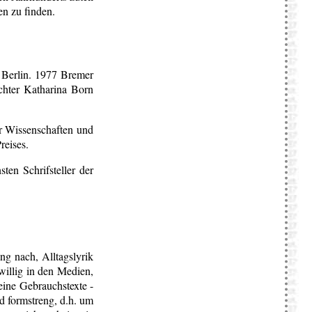
en zu finden.
r Berlin. 1977 Bremer
chter Katharina Born
ür Wissenschaften und
reises.
en Schrifsteller der
ng nach, Alltagslyrik
willig in den Medien,
eine Gebrauchstexte -
nd formstreng, d.h. um