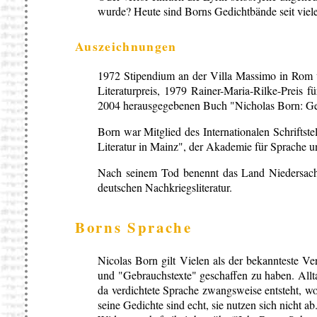
wurde? Heute sind Borns Gedichtbände seit viele
Auszeichnungen
1972 Stipendium an der Villa Massimo in Rom un
Literaturpreis, 1979 Rainer-Maria-Rilke-Preis 
2004 herausgegebenen Buch "Nicholas Born: Ge
Born war Mitglied des Internationalen Schriftst
Literatur in Mainz", der Akademie für Sprache u
Nach seinem Tod benennt das Land Niedersachse
deutschen Nachkriegsliteratur.
Borns Sprache
Nicolas Born gilt Vielen als der bekannteste Ver
und "Gebrauchstexte" geschaffen zu haben. Allta
da verdichtete Sprache zwangsweise entsteht, w
seine Gedichte sind echt, sie nutzen sich nicht a