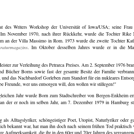
at des Writers Workshop der Universität of Iowa/USA; seine Frau 
Im November 1970, nach ihrer Rückkehr, wurde die Tochter Rike 
1973
um an der Villa Massimo in Rom.
wurde die zweite Tochter Kat
eraturmagazins
. Im Oktober desselben Jahres wurde er in die M
Meister zur Verleihung des Petrarca Preises. Am 2. September 1976 bra
d Bücher Borns sowie fast der gesamte Besitz der Familie verbrannt
 und das Nachbardorf Gorleben zum Standort für ein nukleares Entsor
e Freunde, wer uns entsorgen will, den wollen wir stillegen!"
leichen Jahr wurde Born zum Stadtschreiber von Bergen-Enkheim e
1979
 an der er noch im selben Jahr, am 7. Dezember
in Hamburg st
 als Alltagslyriker, schöngeistiger Poet, Utopist, Naturlyriker oder 
ntlich bekannt war, hat man ihn doch nach seinem frühen Tod praktisch 
ure Aufmerksamkeit, die ihr in den 60er und 70er Jahren des vergangene