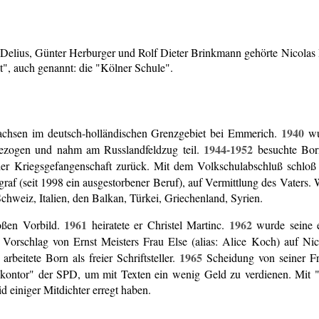
C. Delius, Günter Herburger und Rolf Dieter Brinkmann gehörte Nicolas 
t", auch genannt: die "Kölner Schule".
1940
chsen im deutsch-holländischen Grenzgebiet bei Emmerich.
wu
1944-1952
ezogen und nahm am Russlandfeldzug teil.
besuchte Born
der Kriegsgefangenschaft zurück. Mit dem Volkschulabschluß schloß
raf (seit 1998 ein ausgestorbener Beruf), auf Vermittlung des Vaters
chweiz, Italien, den Balkan, Türkei, Griechenland, Syrien.
1961
1962
oßen Vorbild.
heiratete er Christel Martinc.
wurde seine e
orschlag von Ernst Meisters Frau Else (alias: Alice Koch) auf Nicol
1965
arbeitete Born als freier Schriftsteller.
Scheidung von seiner F
kontor" der SPD, um mit Texten ein wenig Geld zu verdienen. Mit 
d einiger Mitdichter erregt haben.