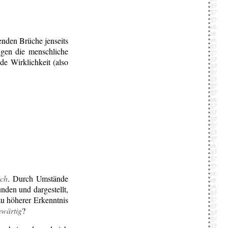
enden Brüche jenseits
gen die menschliche
ede Wirklichkeit (also
ich
. Durch Umstände
nden und dargestellt,
zu höherer Erkenntnis
nwärtig
?