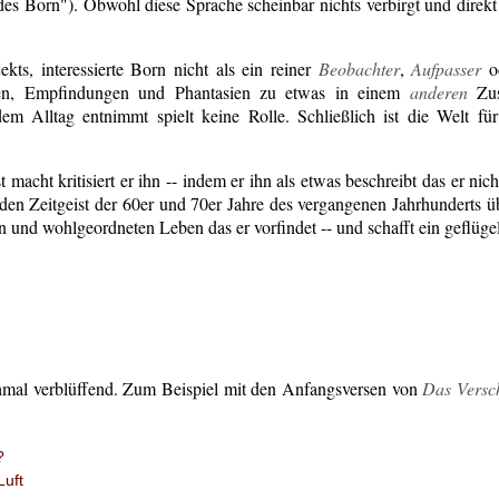
es Born"). Obwohl diese Sprache scheinbar nichts verbirgt und direkt a
kts, interessierte Born nicht als ein reiner
Beobachter
,
Aufpasser
o
en, Empfindungen und Phantasien zu etwas in einem
anderen
Zus
dem Alltag entnimmt spielt keine Rolle. Schließlich ist die Welt fü
acht kritisiert er ihn -- indem er ihn als etwas beschreibt das er nic
s den Zeitgeist der 60er und 70er Jahre des vergangenen Jahrhunderts ü
en und wohlgeordneten Leben das er vorfindet -- und schafft ein geflüge
chmal verblüffend. Zum Beispiel mit den Anfangsversen von
Das Versc
?
Luft