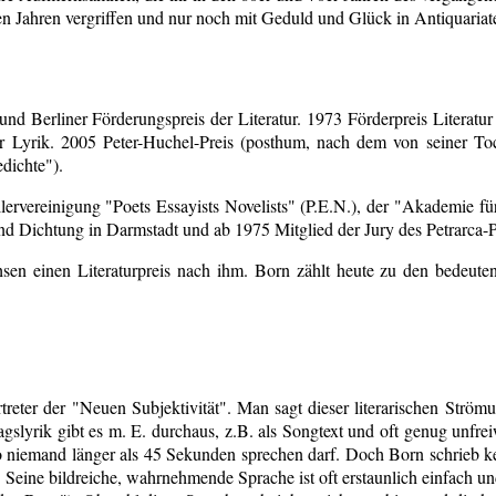
n Jahren vergriffen und nur noch mit Geduld und Glück in Antiquariat
d Berliner Förderungspreis der Literatur. 1973 Förderpreis Literatu
für Lyrik. 2005 Peter-Huchel-Preis (posthum, nach dem von seiner To
dichte").
ellervereinigung "Poets Essayists Novelists" (P.E.N.), der "Akademie f
nd Dichtung in Darmstadt und ab 1975 Mitglied der Jury des Petrarca-P
n einen Literaturpreis nach ihm. Born zählt heute zu den bedeutenst
treter der "Neuen Subjektivität". Man sagt dieser literarischen Strömu
gslyrik gibt es m. E. durchaus, z.B. als Songtext und oft genug unfrei
o niemand länger als 45 Sekunden sprechen darf. Doch Born schrieb k
b. Seine bildreiche, wahrnehmende Sprache ist oft erstaunlich einfach u