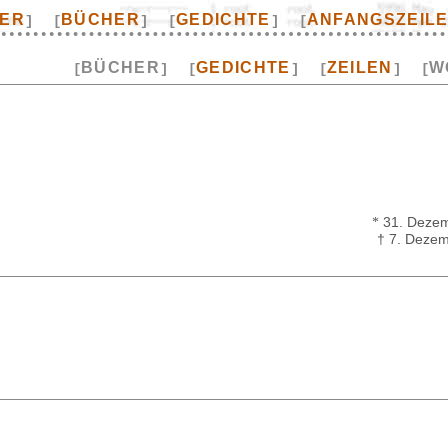
TER
BÜCHER
GEDICHTE
ANFANGSZEIL
]
[
]
[
]
[
BÜCHER
GEDICHTE
ZEILEN
W
[
]
[
]
[
]
[
*
31. Dezem
† 7. Deze