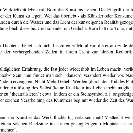
r Wirklichkeit leben ruft Born die Kunst ins Leben. Der Eingriff der 
ser der Kunst zu legen. Wer das überlebt - als Künstler oder Konsumen
den durch die Wasser und das Licht der kunsteigenen Realität gezoge
tung blieb dieselbe. Und so endet ein Gedicht. Born hält die Töne, mit
r Dichter arbeitet sich nicht bis zu einer Moral vor, die er am Ende d
lle der vorhergehenden Zeilen in ihrem Licht zur bloßen Rethorik
 alltäglichen Erfahrung, die fast jeder wiederholt im Leben macht: ver
-Selbst-Sein, und findet man sich "danach" verändert wieder vor. Na
. Zudem erzeugt ein Nicht-Mehr-Geliebt-Werden (durch den Tod des Part
 der Auflösung des Selbst (keine Rückkehr ins Leben mehr möglic
zu "theatralisieren": etwa, in dem er ein Steinsymbol o.ä. angefertigt 
r solchen Verarbeitung des Kummers beginnt wieder die Zeit des Wart
nn der Künstler das Werk fluchtartig verlassen muß! Vielleicht weil
ür einen solchen Rücksturz ins Leben gelang Eugenio Montale, als er
rnichter".