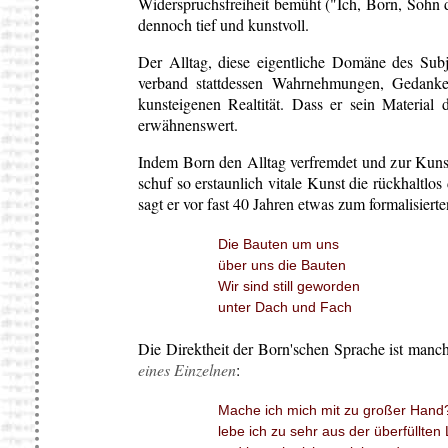
Widerspruchsfreiheit bemüht ("Ich, Born, Sohn d
dennoch tief und kunstvoll.
Der Alltag, diese eigentliche Domäne des Subje
verband stattdessen Wahrnehmungen, Gedank
kunsteigenen Realtität. Dass er sein Material 
erwähnenswert.
Indem Born den Alltag verfremdet und zur Kunst m
schuf so erstaunlich vitale Kunst die rückhaltlo
sagt er vor fast 40 Jahren etwas zum formalisiert
Die Bauten um uns
über uns die Bauten
Wir sind still geworden
unter Dach und Fach
Die Direktheit der Born'schen Sprache ist man
eines Einzelnen
:
Mache ich mich mit zu großer Hand
lebe ich zu sehr aus der überfüllten 