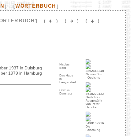
EN
WÖRTERBUCH
]
[
]
ÖRTERBUCH
]
(
)
(
)
(
)
Nicolas
ber 1937 in Duisburg
Born
mber 1979 in Hamburg
Nicolas Born
Das Haus
- Gedichte
in
Langendorf
Grab in
Damnatz
Gedichte -
Ausgewählt
von Peter
Handke
Die
Fälschung