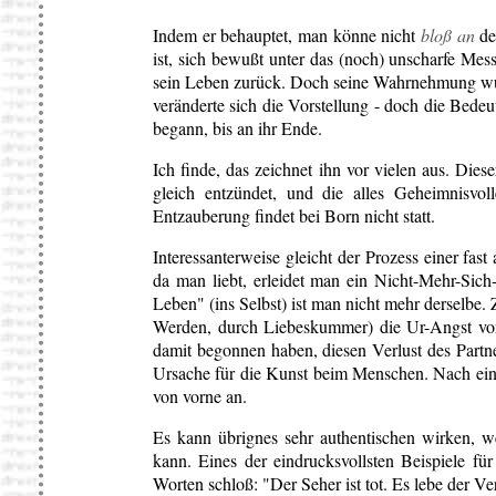
Indem er behauptet, man könne nicht
bloß an
de
ist, sich bewußt unter das (noch) unscharfe Mes
sein Leben zurück. Doch seine Wahrnehmung wur
veränderte sich die Vorstellung - doch die Bedeu
begann, bis an ihr Ende.
Ich finde, das zeichnet ihn vor vielen aus. Diese
gleich entzündet, und die alles Geheimnisvo
Entzauberung findet bei Born nicht statt.
Interessanterweise gleicht der Prozess einer fast
da man liebt, erleidet man ein Nicht-Mehr-Sich
Leben" (ins Selbst) ist man nicht mehr derselbe
Werden, durch Liebeskummer) die Ur-Angst vor
damit begonnen haben, diesen Verlust des Partner 
Ursache für die Kunst beim Menschen. Nach eine
von vorne an.
Es kann übrignes sehr authentischen wirken, we
kann. Eines der eindrucksvollsten Beispiele f
Worten schloß: "Der Seher ist tot. Es lebe der Ve