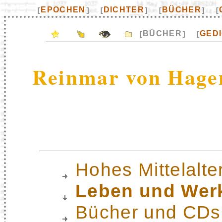
EPOCHEN
DICHTER
BÜCHER
[
]
[
]
[
]
[
BÜCHER
GED
[
]
[
Reinmar von Hage
Hohes Mittelalte
Leben und Wer
Bücher und CDs