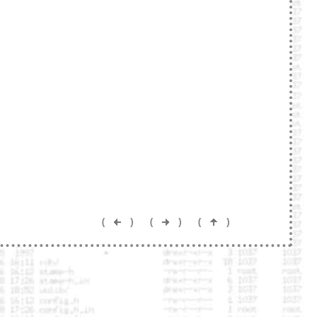
(
)
(
)
(
)