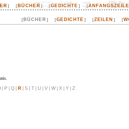
TER
BÜCHER
GEDICHTE
ANFANGSZEIL
]
[
]
[
]
[
BÜCHER
GEDICHTE
ZEILEN
W
[
]
[
]
[
]
[
nis.
 | P | Q |
R
| S | T | U | V | W | X | Y | Z