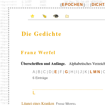
EPOCHEN
DICH
[
]
[
Die Gedichte
Franz Werfel
Überschriften und Anfänge.
Alphabetisches Verzeich
A | B | C | D |
E
| F |
G
| H | I | J | K |
L M N
| O
6 Einträge
L
Litanei eines Kranken
Franz Werfel