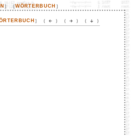
EN
WÖRTERBUCH
]
[
]
ÖRTERBUCH
]
(
)
(
)
(
)