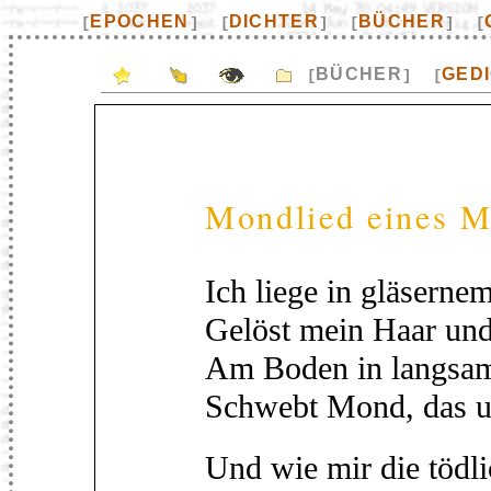
EPOCHEN
DICHTER
BÜCHER
[
]
[
]
[
]
[
BÜCHER
GED
[
]
[
Mondlied eines 
Ich liege in gläsern
Gelöst mein Haar und
Am Boden in langsa
Schwebt Mond, das un
Und wie mir die tödli