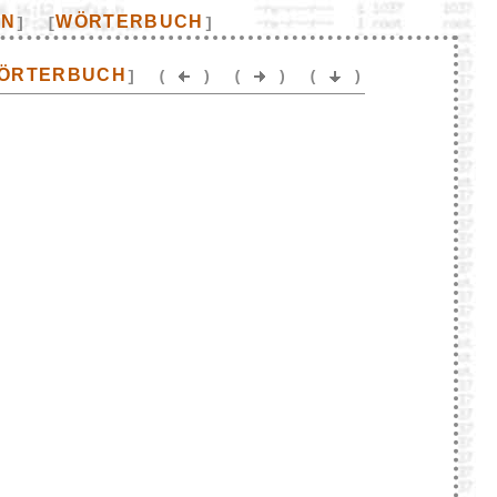
EN
WÖRTERBUCH
]
[
]
ÖRTERBUCH
]
(
)
(
)
(
)