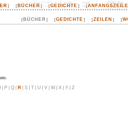
TER
BÜCHER
GEDICHTE
ANFANGSZEIL
]
[
]
[
]
[
BÜCHER
GEDICHTE
ZEILEN
W
[
]
[
]
[
]
[
nis.
 | P | Q |
R
| S | T | U | V | W | X | Y | Z