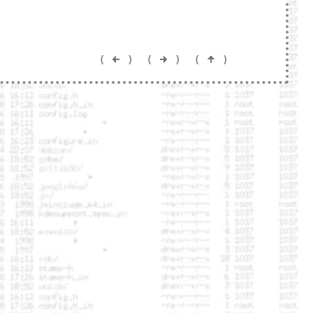
(
)
(
)
(
)