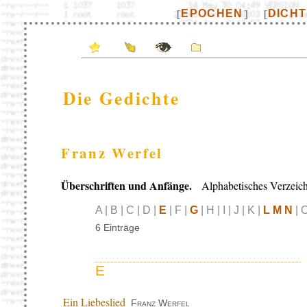
EPOCHEN
DICH
[
]
[
Die Gedichte
Franz Werfel
Überschriften und Anfänge.
Alphabetisches Verzeich
A | B | C | D |
E
| F |
G
| H | I | J | K |
L M N
| O
6 Einträge
E
Ein Liebeslied
Franz Werfel