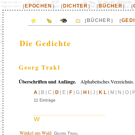
EPOCHEN
DICHTER
BÜCHER
[
]
[
]
[
]
[
BÜCHER
GED
[
]
[
Die Gedichte
Georg Trakl
Überschriften und Anfänge.
Alphabetisches Verzeichnis.
A
| B | C |
D
| E |
F
| G |
H I
| J |
K L
| M | N | O | P
11 Einträge
W
Winkel am Wald
Georg Trakl