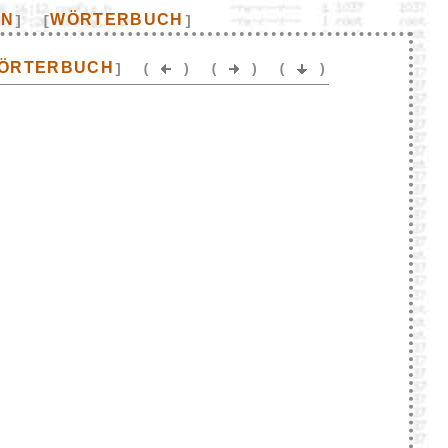
EN
WÖRTERBUCH
]
[
]
ÖRTERBUCH
]
(
)
(
)
(
)