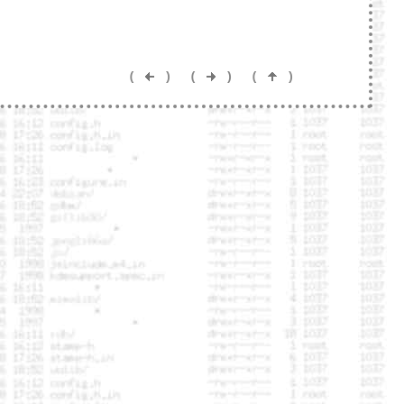
(
)
(
)
(
)