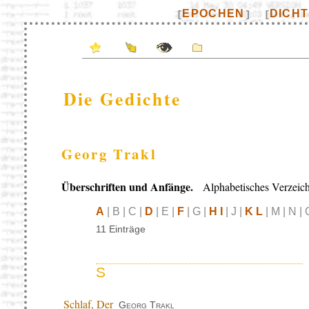
EPOCHEN
DICH
[
]
[
Die Gedichte
Georg Trakl
Überschriften und Anfänge.
Alphabetisches Verzeich
A
| B | C |
D
| E |
F
| G |
H I
| J |
K L
| M | N | 
11 Einträge
S
Schlaf, Der
Georg Trakl