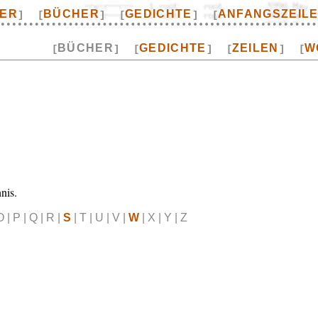
TER
BÜCHER
GEDICHTE
ANFANGSZEIL
]
[
]
[
]
[
BÜCHER
GEDICHTE
ZEILEN
W
[
]
[
]
[
]
[
nis.
O | P | Q | R |
S
| T | U | V |
W
| X | Y | Z