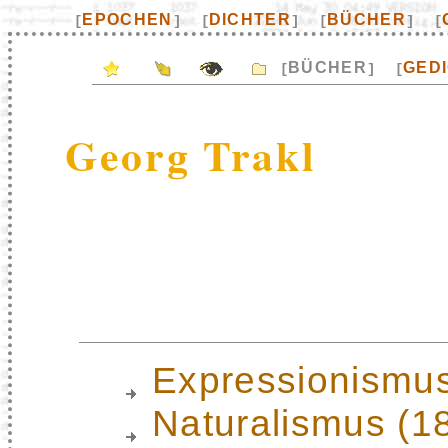
EPOCHEN
DICHTER
BÜCHER
[
]
[
]
[
]
[
BÜCHER
GED
[
]
[
Georg Trakl
Expressionismu
Naturalismus (1