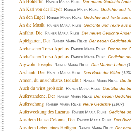
An Hölderlin
Rainer Maria Rilke
Der neuen Gedichte Ander
An Karl von der Heydt
Rainer Maria Rilke
Gedichte und T
An den Engel
Rainer Maria Rilke
Gedichte und Texte aus
An die Musik
Rainer Maria Rilke
Gedichte und Texte aus
Anfahrt, Die
Rainer Maria Rilke
Der neuen Gedichte Andere
Apfelgarten, Der
Rainer Maria Rilke
Der neuen Gedichte An
Archaischer Torso Apollos
Rainer Maria Rilke
Der neuen G
Archaïscher Torso Apollos
Rainer Maria Rilke
Gedichte un
Argwohn Josephs
Rainer Maria Rilke
Das Marien-Leben
(1
Aschanti, Die
Rainer Maria Rilke
Das Buch der Bilder
(190
Atmen, du unsichtbares Gedicht !
Rainer Maria Rilke
Die S
Auch du wirst groß sein
Rainer Maria Rilke
Das Stundenb
Auferstandene, Der
Rainer Maria Rilke
Der neuen Gedichte
Auferstehung
Rainer Maria Rilke
Neue Gedichte
(1907)
Auferweckung des Lazarus
Rainer Maria Rilke
Gedichte u
Aus dem Hause Colonna, Die
Rainer Maria Rilke
Das Buch
Aus dem Leben eines Heiligen
Rainer Maria Rilke
Der neue