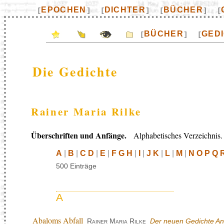
EPOCHEN
DICHTER
BÜCHER
[
]
[
]
[
]
[
BÜCHER
GED
[
]
[
Die Gedichte
Rainer Maria Rilke
Überschriften und Anfänge.
Alphabetisches Verzeichnis.
A
|
B
|
C D
|
E
|
F G H
|
I
|
J K
|
L
|
M
|
N O P Q 
500 Einträge
A
Abaloms Abfall
Rainer Maria Rilke
Der neuen Gedichte And