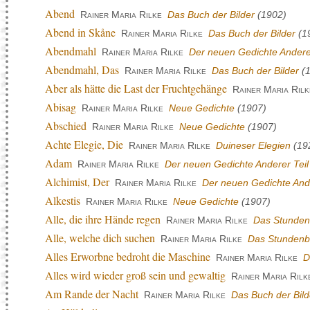
Abend
Rainer Maria Rilke
Das Buch der Bilder
(1902)
Abend in Skåne
Rainer Maria Rilke
Das Buch der Bilder
(1
Abendmahl
Rainer Maria Rilke
Der neuen Gedichte Anderer
Abendmahl, Das
Rainer Maria Rilke
Das Buch der Bilder
(1
Aber als hätte die Last der Fruchtgehänge
Rainer Maria Rilk
Abisag
Rainer Maria Rilke
Neue Gedichte
(1907)
Abschied
Rainer Maria Rilke
Neue Gedichte
(1907)
Achte Elegie, Die
Rainer Maria Rilke
Duineser Elegien
(19
Adam
Rainer Maria Rilke
Der neuen Gedichte Anderer Teil
Alchimist, Der
Rainer Maria Rilke
Der neuen Gedichte Ande
Alkestis
Rainer Maria Rilke
Neue Gedichte
(1907)
Alle, die ihre Hände regen
Rainer Maria Rilke
Das Stunde
Alle, welche dich suchen
Rainer Maria Rilke
Das Stunden
Alles Erworbne bedroht die Maschine
Rainer Maria Rilke
D
Alles wird wieder groß sein und gewaltig
Rainer Maria Rilk
Am Rande der Nacht
Rainer Maria Rilke
Das Buch der Bild