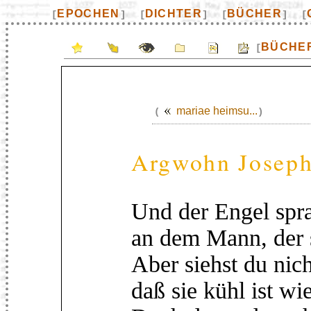
EPOCHEN
DICHTER
BÜCHER
[
]
[
]
[
]
[
BÜCHE
[
mariae heimsu...
(
)
Argwohn Josep
Und der Engel spr
an dem Mann, der s
Aber siehst du nich
daß sie kühl ist wi