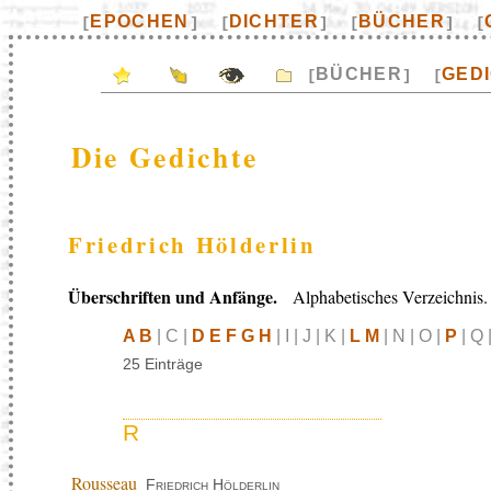
EPOCHEN
DICHTER
BÜCHER
[
]
[
]
[
]
[
BÜCHER
GED
[
]
[
Die Gedichte
Friedrich Hölderlin
Überschriften und Anfänge.
Alphabetisches Verzeichnis.
A B
| C |
D E F G H
| I | J | K |
L M
| N | O |
P
| Q 
25 Einträge
R
Rousseau
Friedrich Hölderlin