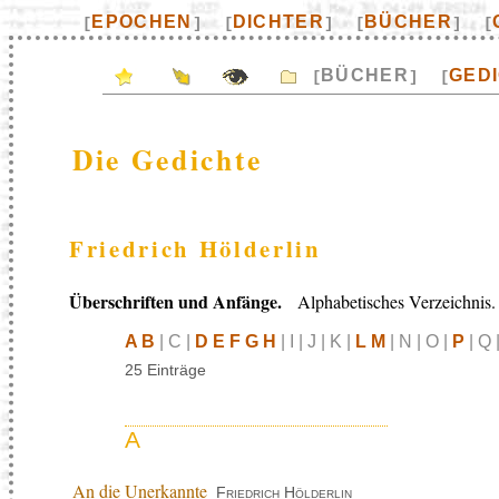
EPOCHEN
DICHTER
BÜCHER
[
]
[
]
[
]
[
BÜCHER
GED
[
]
[
Die Gedichte
Friedrich Hölderlin
Überschriften und Anfänge.
Alphabetisches Verzeichnis.
A B
| C |
D E F G H
| I | J | K |
L M
| N | O |
P
| Q 
25 Einträge
A
An die Unerkannte
Friedrich Hölderlin