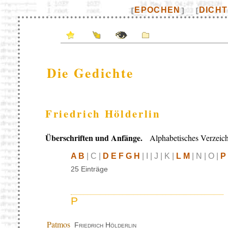
EPOCHEN
DICH
[
]
[
Die Gedichte
Friedrich Hölderlin
Überschriften und Anfänge.
Alphabetisches Verzeich
A B
| C |
D E F G H
| I | J | K |
L M
| N | O |
P
25 Einträge
P
Patmos
Friedrich Hölderlin