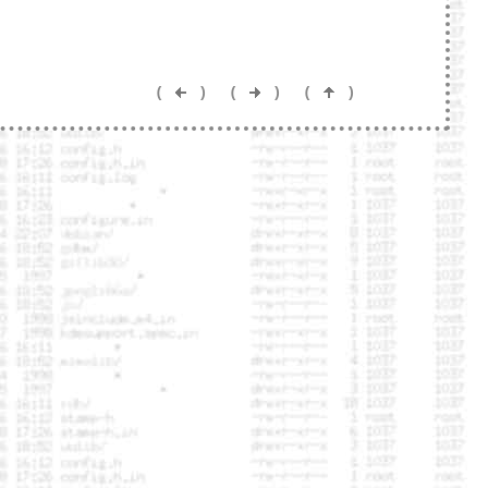
(
)
(
)
(
)