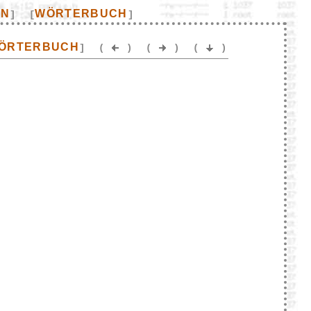
EN
WÖRTERBUCH
]
[
]
ÖRTERBUCH
]
(
)
(
)
(
)