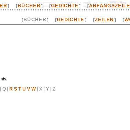
TER
BÜCHER
GEDICHTE
ANFANGSZEIL
]
[
]
[
]
[
BÜCHER
GEDICHTE
ZEILEN
W
[
]
[
]
[
]
[
nis.
| Q |
R S T U V W
| X | Y | Z