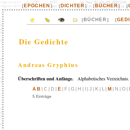
EPOCHEN
DICHTER
BÜCHER
[
]
[
]
[
]
[
BÜCHER
GED
[
]
[
Die Gedichte
Andreas Gryphius
Überschriften und Anfänge.
Alphabetisches Verzeichnis.
A B
| C | D |
E
| F | G | H | I | J | K | L |
M
| N | O | 
5 Einträge