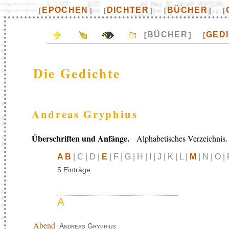
EPOCHEN
DICHTER
BÜCHER
[
]
[
]
[
]
[
BÜCHER
GED
[
]
[
Die Gedichte
Andreas Gryphius
Überschriften und Anfänge.
Alphabetisches Verzeichnis.
A B
| C | D |
E
| F | G | H | I | J | K | L |
M
| N | O | 
5 Einträge
A
Abend
Andreas Gryphius