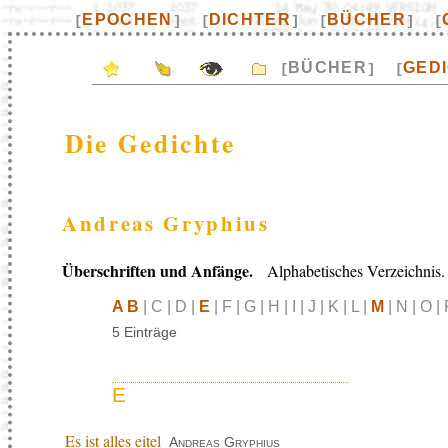
EPOCHEN
DICHTER
BÜCHER
[
]
[
]
[
]
[
BÜCHER
GED
[
]
[
Die Gedichte
Andreas Gryphius
Überschriften und Anfänge.
Alphabetisches Verzeichnis.
A B
| C | D |
E
| F | G | H | I | J | K | L |
M
| N | O | 
5 Einträge
E
Es ist alles eitel
Andreas Gryphius