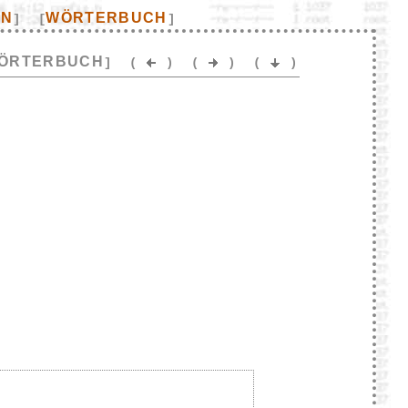
EN
WÖRTERBUCH
]
[
]
ÖRTERBUCH
]
(
)
(
)
(
)