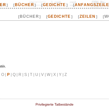
TER
BÜCHER
GEDICHTE
ANFANGSZEIL
]
[
]
[
]
[
BÜCHER
GEDICHTE
ZEILEN
W
[
]
[
]
[
]
[
nis.
 | O |
P
| Q | R | S | T | U | V | W | X | Y | Z
Privilegierte Tatbestände