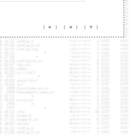
(
)
(
)
(
)