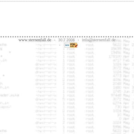
www.sternenfall.de
info@sternenfall.de
·
30.7.2006
·
·