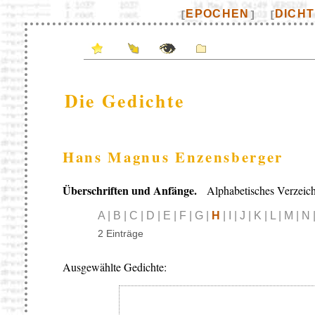
EPOCHEN
DICH
[
]
[
Die Gedichte
Hans Magnus Enzensberger
Überschriften und Anfänge.
Alphabetisches Verzeich
A | B | C | D | E | F | G |
H
| I | J | K | L | M | N
2 Einträge
Ausgewählte Gedichte: