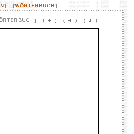
EN
WÖRTERBUCH
]
[
]
ÖRTERBUCH
]
(
)
(
)
(
)