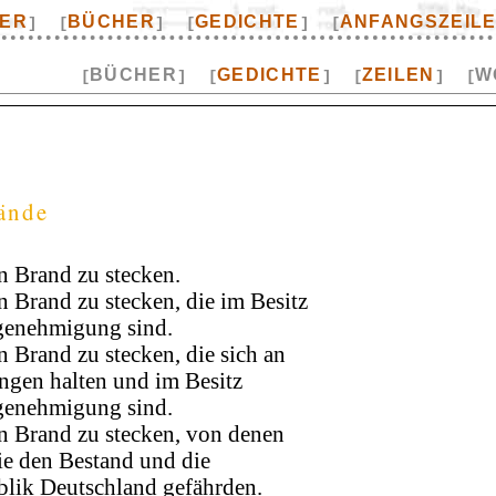
TER
BÜCHER
GEDICHTE
ANFANGSZEIL
]
[
]
[
]
[
BÜCHER
GEDICHTE
ZEILEN
W
[
]
[
]
[
]
[
tände
in Brand zu stecken.
n Brand zu stecken, die im Besitz
sgenehmigung sind.
n Brand zu stecken, die sich an
ngen halten und im Besitz
sgenehmigung sind.
in Brand zu stecken, von denen
sie den Bestand und die
blik Deutschland gefährden.