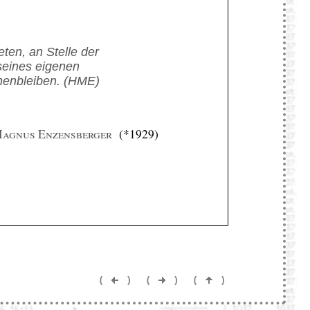
ten, an Stelle der
seines eigenen
ehenbleiben. (HME)
agnus Enzensberger
(*1929)
(
)
(
)
(
)